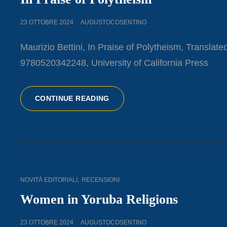
POSTED
23 OTTOBRE 2024
AUGUSTOCOSENTINO
ON
Maurizio Bettini, In Praise of Polytheism, Transla
9780520342248, University of California Press
IN
CONTINUE READING
PRAISE
OF
POLYTHEISM
CAT
,
NOVITÀ EDITORIALI
RECENSIONI
LINKS
Women in Yoruba Religions
POSTED
23 OTTOBRE 2024
AUGUSTOCOSENTINO