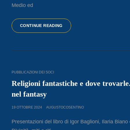
Medio ed
TUCCI,
CONTINUE READING
GIUGANINO
E
LA
COLLEZIONE
DELL’ISMEO
CAT
PUBBLICAZIONI DEI SOCI
LINKS
Religioni fantastiche e dove trovarle.
nel fantasy
POSTED
19 OTTOBRE 2024
AUGUSTOCOSENTINO
ON
Presentazioni del libro di Igor Baglioni, Ilaria Bian