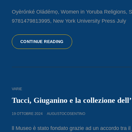
ON
Oyèrónké Oládémọ, Women in Yoruba Religions, Se
9781479813995, New York University Press July
WOMEN
CONTINUE READING
IN
YORUBA
RELIGIONS
CAT
VARIE
LINKS
Tucci, Giuganino e la collezione de
POSTED
19 OTTOBRE 2024
AUGUSTOCOSENTINO
ON
ll Museo è stato fondato grazie ad un accordo tra il M