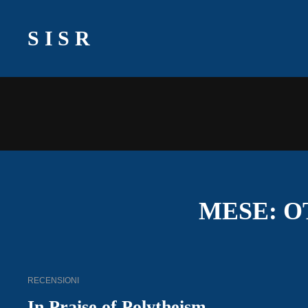
SISR
MESE:
O
CAT
RECENSIONI
LINKS
In Praise of Polytheism