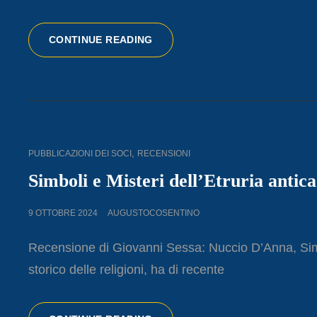
INTERNATIONAL
CONTINUE READING
CONFERENCE
ON
TURFAN
STUDY:
NEW
DEVELOPMENTS
ON
CAT
,
PUBBLICAZIONI DEI SOCI
RECENSIONI
THE
LINKS
RESEARCH
Simboli e Misteri dell’Etruria antica
OF
JINGJIAO
POSTED
9 OTTOBRE 2024
AUGUSTOCOSENTINO
ON
Recensione di Giovanni Sessa: Nuccio D’Anna, Simbo
storico delle religioni, ha di recente