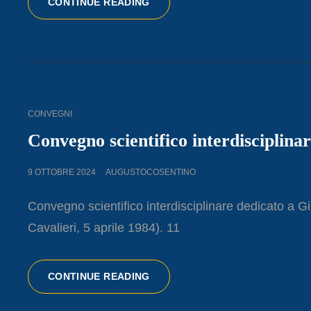
SIMBOLI
CONTINUE READING
E
MISTERI
DELL’ETRURIA
ANTICA
CAT
CONVEGNI
LINKS
Convegno scientifico interdisciplina
POSTED
9 OTTOBRE 2024
AUGUSTOCOSENTINO
ON
Convegno scientifico interdisciplinare dedicato a 
Cavalieri, 5 aprile 1984). 11
CONVEGNO
CONTINUE READING
SCIENTIFICO
INTERDISCIPLINARE