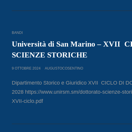
DEDICATO
A
GIUSEPPE
TUCCI
CAT
BANDI
LINKS
Università di San Marino – XV
SCIENZE STORICHE
POSTED
9 OTTOBRE 2024
AUGUSTOCOSENTINO
ON
Dipartimento Storico e Giuridico XVII CICLO
2028 https://www.unirsm.sm/dottorato-scienze-stor
XVII-ciclo.pdf