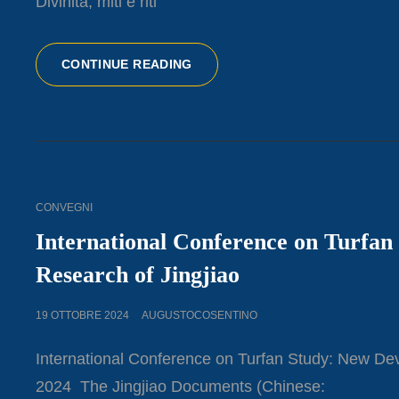
Divinità, miti e riti
RELIGIONI
CONTINUE READING
FANTASTICHE
E
DOVE
TROVARLE.
DIVINITÀ,
MITI
E
CAT
CONVEGNI
RITI
LINKS
NELLA
International Conference on Turfan
FANTASCIENZA
Research of Jingjiao
E
NEL
FANTASY
POSTED
19 OTTOBRE 2024
AUGUSTOCOSENTINO
ON
International Conference on Turfan Study: New Dev
2024 The Jingjiao Documents (Chinese: