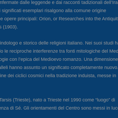
ermate dalle leggende e dai racconti tadizionali dell’Ira
 significati esemplari risalgono alla comune origine
 opere principali: Orion, or Researches into the Antiquit
s (1903).
dologo e storico delle religioni italiano. Nei suoi studi 
o le reciproche interferenze tra fonti mitologiche del Me
alogie con l’epica del Medioevo romanzo. Una dimensione
ralleli hanno assunto un significato completamente nuovo
ine dei ciclici cosmici nella tradizione induista, messe in
Tarsis (Trieste), nato a Trieste nel 1990 come “luogo” di
nza di Sé. Gli orientamenti del Centro sono messi in luc