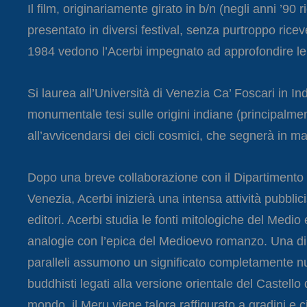
Il film, originariamente girato in b/n (negli anni ’90
presentato in diversi festival, senza purtroppo rice
1984 vedono l’Acerbi impegnato ad approfondire le tem
Si laurea all’Università di Venezia Ca’ Foscari in Ind
monumentale tesi sulle origini indiane (principalm
all’avvicendarsi dei cicli cosmici, che segnerà in ma
Dopo una breve collaborazione con il Dipartimento d
Venezia, Acerbi inizierà una intensa attività pubblic
editori. Acerbi studia le fonti mitologiche del Medio
analogie con l’epica del Medioevo romanzo. Una di
paralleli assumono un significato completamente nu
buddhisti legati alla versione orientale del Castello
mondo, il Meru viene talora raffigurato a gradini e c