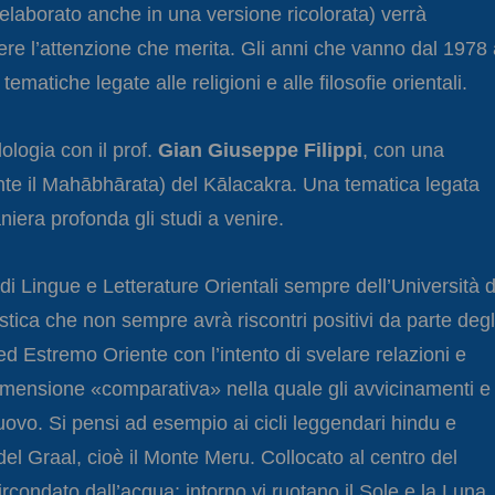
 rielaborato anche in una versione ricolorata) verrà
vere l’attenzione che merita. Gli anni che vanno dal 1978 
atiche legate alle religioni e alle filosofie orientali.
ologia con il prof.
Gian Giuseppe Filippi
, con una
ente il Mahābhārata) del Kālacakra. Una tematica legata
niera profonda gli studi a venire.
i Lingue e Letterature Orientali sempre dell’Università d
istica che non sempre avrà riscontri positivi da parte degl
 ed Estremo Oriente con l’intento di svelare relazioni e
mensione «comparativa» nella quale gli avvicinamenti e 
ovo. Si pensi ad esempio ai cicli leggendari hindu e
 del Graal, cioè il Monte Meru. Collocato al centro del
ircondato dall’acqua; intorno vi ruotano il Sole e la Luna.