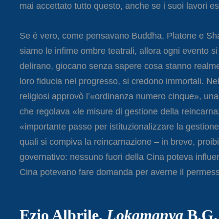
mai accettato tutto questo, anche se i suoi lavori e
Se è vero, come pensavano Buddha, Platone e Shakes
siamo le infime ombre teatrali, allora ogni evento si
delirano, giocano senza sapere cosa stanno realme
loro fiducia nel progresso, si credono immortali. Nell
religiosi approvò l’«ordinanza numero cinque», una
che regolava «le misure di gestione della reincarn
«importante passo per istituzionalizzare la gestione
quali si compiva la reincarnazione – in breve, proi
governativo: nessuno fuori della Cina poteva influen
Cina potevano fare domanda per averne il permess
Ezio Albrile,
Lokamanya
B.G.