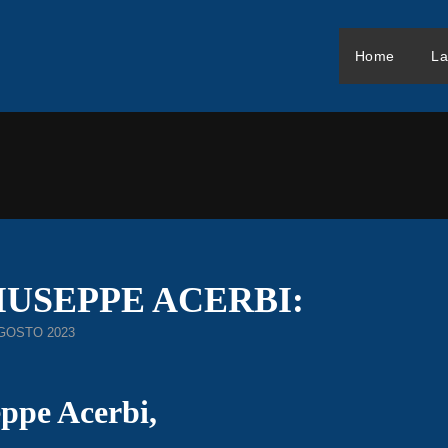
Home
La
IUSEPPE ACERBI:
STED
AGOSTO 2023
eppe Acerbi,