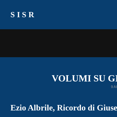
SISR
VOLUMI SU G
PO
9 
ON
Ezio Albrile, Ricordo di Gius