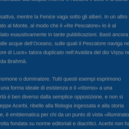
attva, mentre la Fenice vaga sotto gli alberi. In un altro
ato al Monte, al modo che il «Re Pescatore» lo è al
diato esaustivamente in tante pubblicazioni. Basti ancora
lle acque dell’Oceano, sulle quali il Pescatore naviga ne
e di Luce» talora duplicato nell’Avatāra del dio Viṣṇu n
a da Brahmā.
gnomone o dominatore. Tutti questi esempi esprimono
una forma ideale di esistenza e il «ritorno» a una
bertà è ben diverso dalla semplice opposizione, e non si
e Acerbi, ribelle alla filologia ingessata e alla storia
ire, è emblematica per chi da un punto di vista «illuminat
lta fondata su norme editoriali e diacritici. Acerbi non h