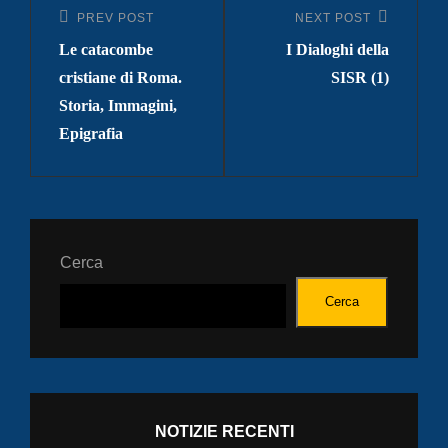
articoli
PREV POST
NEXT POST
Previous
Next
Le catacombe
I Dialoghi della
Post
Post
cristiane di Roma.
SISR (1)
Storia, Immagini,
Epigrafia
Cerca
Cerca
NOTIZIE RECENTI