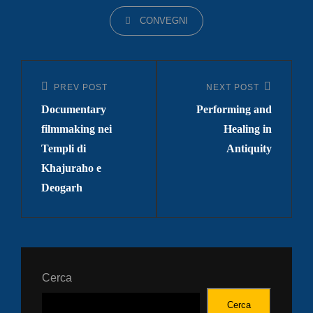
CATEGORIES
CONVEGNI
Navigazione
articoli
PREV POST
NEXT POST
Previous
Next
Documentary
Performing and
Post
Post
filmmaking nei
Healing in
Templi di
Antiquity
Khajuraho e
Deogarh
Cerca
Cerca